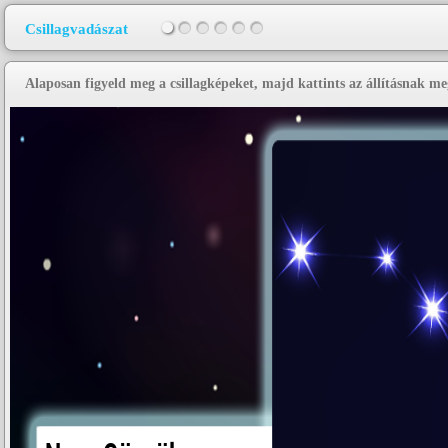
Csillagvadászat
Alaposan figyeld meg a csillagképeket, majd kattints az állításnak meg