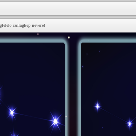
felelő csillagkép nevére!