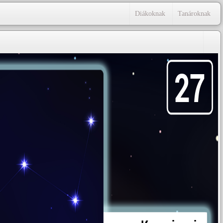
Diákoknak
Tanároknak