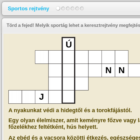
Sportos rejtvény
Törd a fejed! Melyik sportág lehet a keresztrejtvény megfejté
Ú
N
N
J
A nyakunkat védi a hidegtől és a torokfájástól.
Egy olyan élelmiszer, amit keményre főzve vagy l
főzelékhez feltétként, hús helyett.
Az ebéd és a vacsora közötti étkezés, egészség